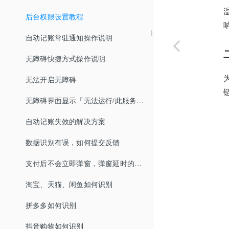
理财场景如何记账
激活了产品，为何记账数据未恢复
后台权限设置教程
AA场景如何记账
密钥校验失败：当前网络不可用
自动记账常驻通知操作说明
如何编辑、删除账户
购买后是否支持退款
无障碍快捷方式操作说明
模板记账的入口在哪里
密钥是否支持换绑
无法开启无障碍
日历视图的入口在哪里
无法授权支付宝账号
无障碍界面显示「无法运行/此服务出现故障」
有iOS、鸿蒙NEXT、PC、网页版吗
如何开具发票
自动记账失效的解决方案
如何注销、清除所有数据
数据识别有误，如何提交反馈
支付后不会立即弹窗，弹窗延时的解决方案
淘宝、天猫、闲鱼如何识别
拼多多如何识别
抖音购物如何识别